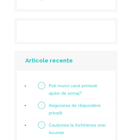
Articole recente
Poti munci cand primesti
ajutor de somaj?
Asigurarea de răspundere
privată
Cauțiunea la închirierea unei
locuințe