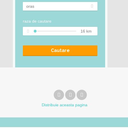
raza de cautare
16
km
Cautare
Distribuie
aceasta pagina