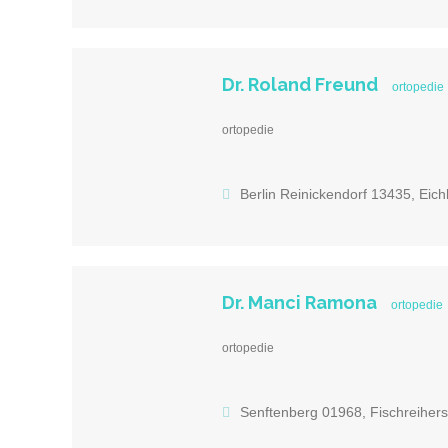
Dr. Roland Freund
ortopedie
ortopedie
Berlin Reinickendorf 13435, Eic
Dr. Manci Ramona
ortopedie
ortopedie
Senftenberg 01968, Fischreiherst