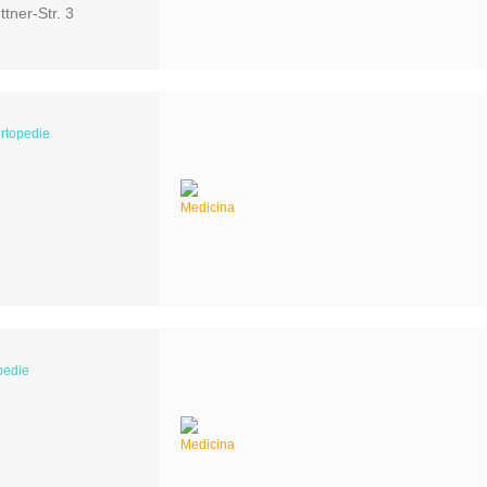
tner-Str. 3
rtopedie
pedie