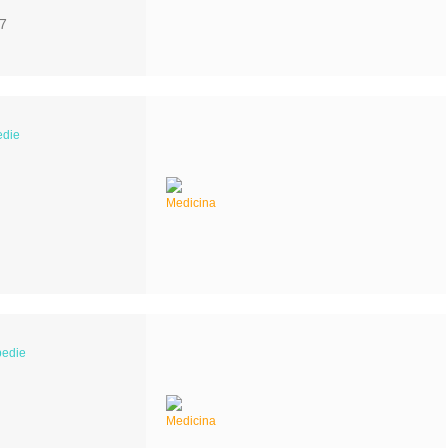
 7
edie
pedie