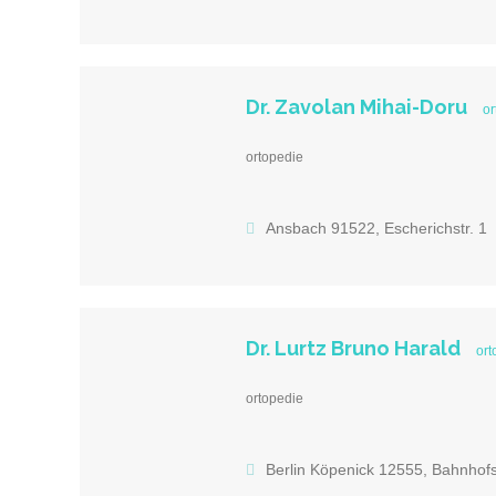
Dr. Zavolan Mihai-Doru
or
ortopedie
Ansbach 91522, Escherichstr. 1
Dr. Lurtz Bruno Harald
ort
ortopedie
Berlin Köpenick 12555, Bahnhofs