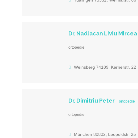
Tuttlingen 78532, Weimarstr. 66
Dr. Nadlacan Liviu Mircea
ortopedie
Weinsberg 74189, Kernerstr. 22
Dr. Dimitriu Peter
ortopedie
ortopedie
München 80802, Leopoldstr. 25