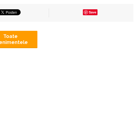
Save
Toate
enimentele