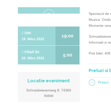
Spectacol de m
Muzica: Ovidi
Momente vese
DIN:
19:00
Schnaidwiesen
19. März 2022
Informatii si 
PÂNĂ ÎN:
Pret bilet: 40
5:00
20. März 2022
Preturi si 
Locatie eveniment
Preturi
Schnaidwiesenweg 8, 74360
Ilsfeld