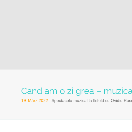
Cand am o zi grea – muzica 
19
März
2022
Spectacolo muzical la Ilsfeld cu Ovidiu Rus
.