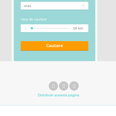
raza de cautare
16
km
Cautare
Distribuie
aceasta pagina