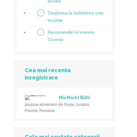
privată
Cauțiunea la închirierea unei
locuințe
Recomandări in vremea
Coronei
Cea mai recenta
inregistrare
Mix Markt Bühl
produse alimentare din Rusia, Ucraina,
Polonia, Romania
Cele mai cautate categorii