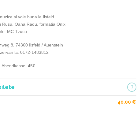
uzica si voie buna la Ilsfeld.
u Rusu, Oana Radu, formatia Onix
le: MC Tzucu
weg 8, 74360 Ilsfeld / Auenstein
rezervari la: 0172-1483812
€, Abendkasse: 45€
bilete
40,00
€