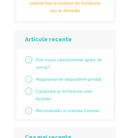
sedinte foto la studioul din Karlsruhe
sau la domiciliu
Articole recente
Poti munci cand primesti ajutor de
somaj?
Asigurarea de răspundere privată
Cauțiunea la închirierea unei
locuințe
Recomandări in vremea Coronei
Cea mai recenta