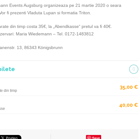
ann Events Augsburg organizeaza pe 21 martie 2020 o seara
r fi prezenti Vladuta Lupan si formatia Triton.
rate din timp costa 35€, la „Abendkasse“ pretul va fi 40€.
 rezervari: Maria Wiedemann – Tel. 0172-1483812
anenstr. 13, 86343 Königsbrunn
bilete
35,00
€
e din timp
40,00
€
sse
Save