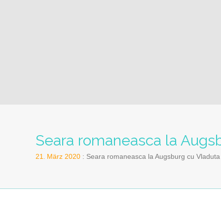
Seara romaneasca la Augsb
21
März
2020
Seara romaneasca la Augsburg cu Vladuta L
.