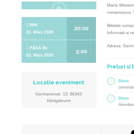
Maria Wiedem
romaneasca. Vo
DIN:
Biletele cumpa
20:00
21. März 2020
Informatii si
Adresa: Germ
PÂNĂ ÎN:
5:00
22. März 2020
Preturi si 
Bilete
Locatie eveniment
comandat
Germanenstr. 13, 86343
Bilete
Königsbrunn
Abendka