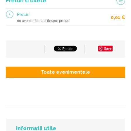
Preturi si bilete
Preturi
0,01
€
nu avem informatii despre preturi
Save
Toate evenimentele
Informatii utile