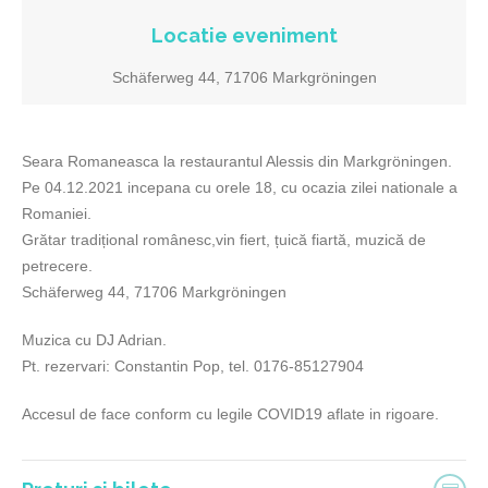
Locatie eveniment
Schäferweg 44, 71706 Markgröningen
Seara Romaneasca la restaurantul Alessis din Markgröningen.
Pe 04.12.2021 incepana cu orele 18, cu ocazia zilei nationale a
Romaniei.
Grătar tradițional românesc,vin fiert, țuică fiartă, muzică de
petrecere.
Schäferweg 44, 71706 Markgröningen
Muzica cu DJ Adrian.
Pt. rezervari: Constantin Pop, tel. 0176-85127904
Accesul de face conform cu legile COVID19 aflate in rigoare.