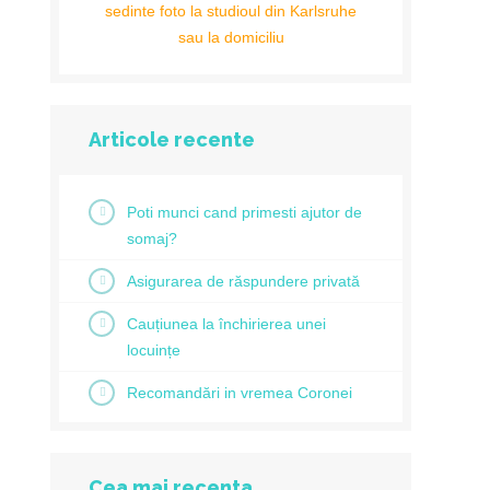
sedinte foto la studioul din Karlsruhe
sau la domiciliu
Articole recente
Poti munci cand primesti ajutor de
somaj?
Asigurarea de răspundere privată
Cauțiunea la închirierea unei
locuințe
Recomandări in vremea Coronei
Cea mai recenta