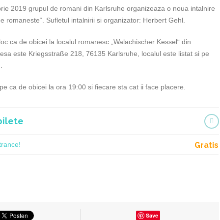
ie 2019 grupul de romani din Karlsruhe organizeaza o noua intalnire
 romaneste“. Sufletul intalnirii si organizator: Herbert Gehl.
 loc ca de obicei la localul romanesc „Walachischer Kessel“ din
esa este Kriegsstraße 218, 76135 Karlsruhe, localul este listat si pe
.
pe ca de obicei la ora 19:00 si fiecare sta cat ii face placere.
bilete
trance!
Gratis
Save