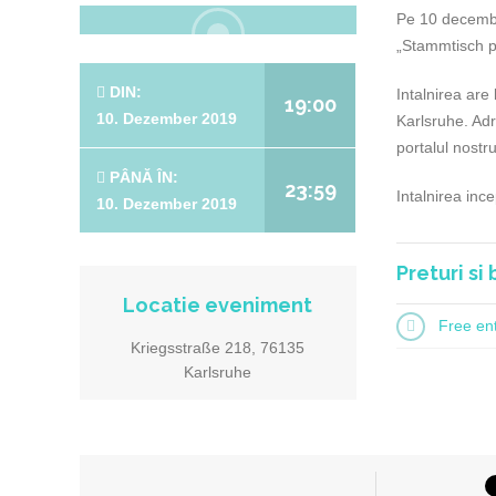
Pe 10 decembr
„Stammtisch pe
DIN:
Intalnirea are
19:00
10. Dezember 2019
Karlsruhe. Adr
portalul nostru
PÂNĂ ÎN:
23:59
Intalnirea ince
10. Dezember 2019
Preturi si 
Locatie eveniment
Free en
Kriegsstraße 218, 76135
Karlsruhe