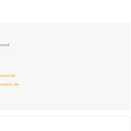
tmund
xmann.de
-axmann.de