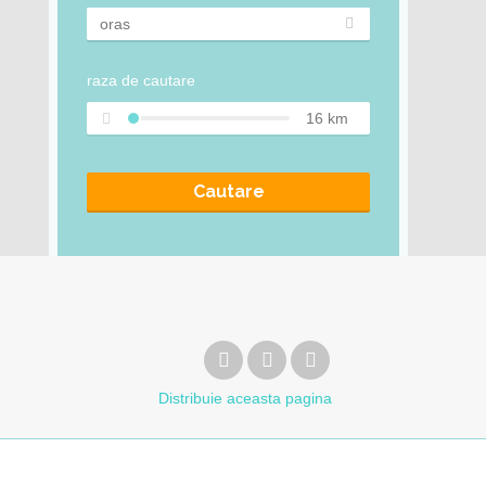
raza de cautare
16
km
Cautare
Distribuie
aceasta pagina