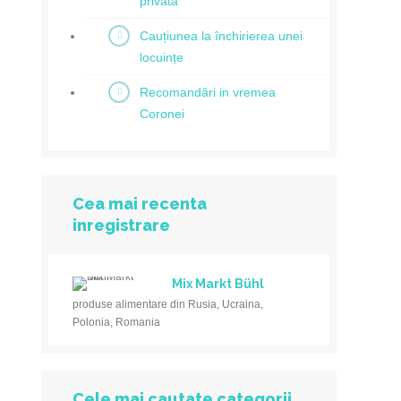
privată
Cauțiunea la închirierea unei
locuințe
Recomandări in vremea
Coronei
Cea mai recenta
inregistrare
Mix Markt Bühl
produse alimentare din Rusia, Ucraina,
Polonia, Romania
Cele mai cautate categorii