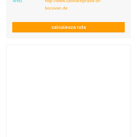
Web:
http://www.zahnarztpraxis-dr-
bocovan.de
calculeaza ruta