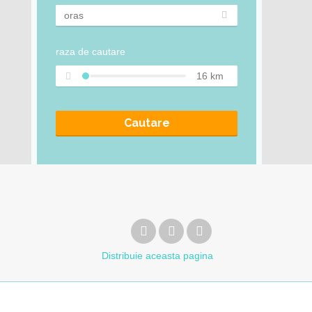
raza de cautare
16
km
Cautare
Distribuie
aceasta pagina