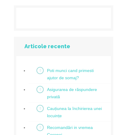
Articole recente
Poti munci cand primesti
ajutor de somaj?
Asigurarea de răspundere
privată
Cauțiunea la închirierea unei
locuințe
Recomandări in vremea
Coronei