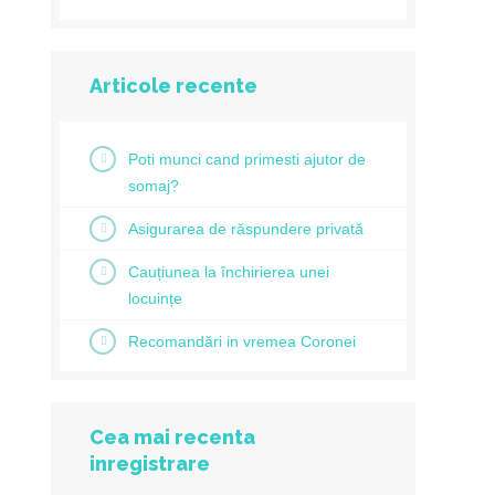
Articole recente
Poti munci cand primesti ajutor de
somaj?
Asigurarea de răspundere privată
Cauțiunea la închirierea unei
locuințe
Recomandări in vremea Coronei
Cea mai recenta
inregistrare