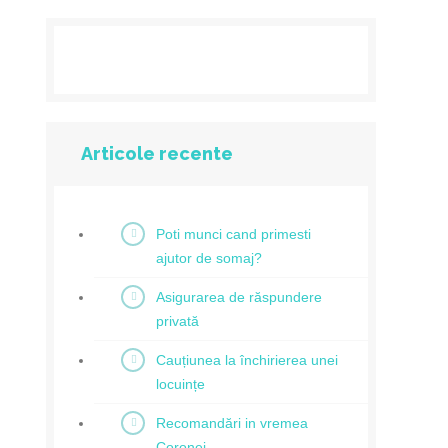
Articole recente
Poti munci cand primesti
ajutor de somaj?
Asigurarea de răspundere
privată
Cauțiunea la închirierea unei
locuințe
Recomandări in vremea
Coronei