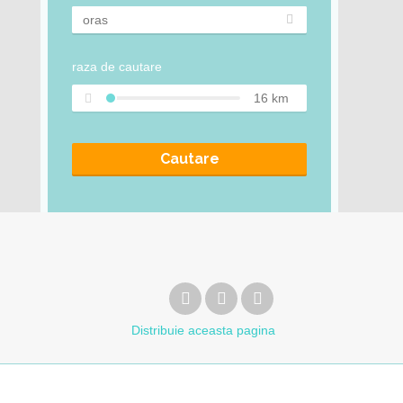
raza de cautare
16
km
Cautare
Distribuie
aceasta pagina