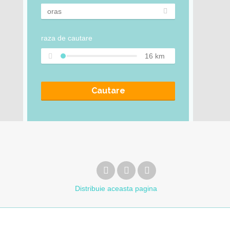
raza de cautare
16
km
Cautare
Distribuie
aceasta pagina