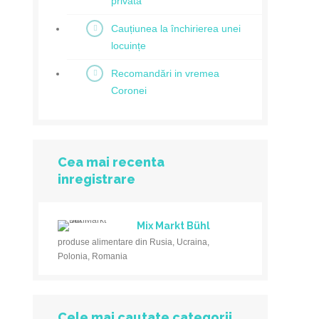
privată
Cauțiunea la închirierea unei
locuințe
Recomandări in vremea
Coronei
Cea mai recenta
inregistrare
Mix Markt Bühl
produse alimentare din Rusia, Ucraina,
Polonia, Romania
Cele mai cautate categorii