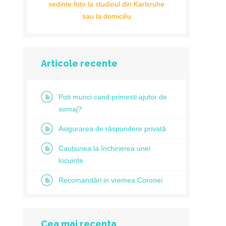
sedinte foto la studioul din Karlsruhe
sau la domiciliu
Articole recente
Poti munci cand primesti ajutor de
somaj?
Asigurarea de răspundere privată
Cauțiunea la închirierea unei
locuințe
Recomandări in vremea Coronei
Cea mai recenta