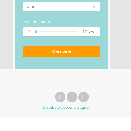
raza de cautare
16
km
Cautare
Distribuie
aceasta pagina