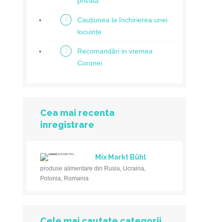
privată
Cauțiunea la închirierea unei
locuințe
Recomandări in vremea
Coronei
Cea mai recenta
inregistrare
Mix Markt Bühl
produse alimentare din Rusia, Ucraina,
Polonia, Romania
Cele mai cautate categorii