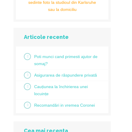
sedinte foto la studioul din Karlsruhe
sau la domiciliu
Articole recente
Poti munci cand primesti ajutor de
somaj?
Asigurarea de răspundere privată
Cauțiunea la închirierea unei
locuințe
Recomandări in vremea Coronei
Cea mai recenta