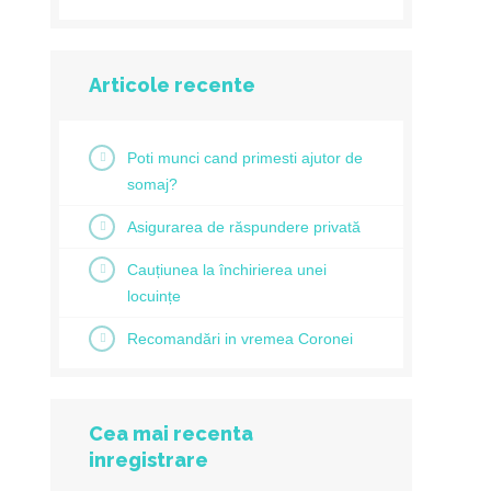
Articole recente
Poti munci cand primesti ajutor de
somaj?
Asigurarea de răspundere privată
Cauțiunea la închirierea unei
locuințe
Recomandări in vremea Coronei
Cea mai recenta
inregistrare