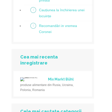
privată
Cauțiunea la închirierea unei
locuințe
Recomandări in vremea
Coronei
Cea mai recenta
inregistrare
Mix Markt Bühl
produse alimentare din Rusia, Ucraina,
Polonia, Romania
Cele mai cautate categorii