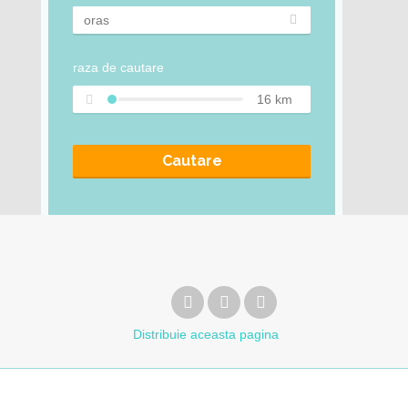
raza de cautare
16
km
Cautare
Distribuie
aceasta pagina