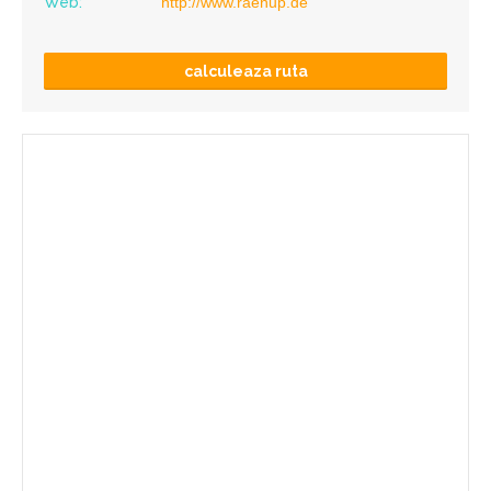
Web:
http://www.raehup.de
calculeaza ruta