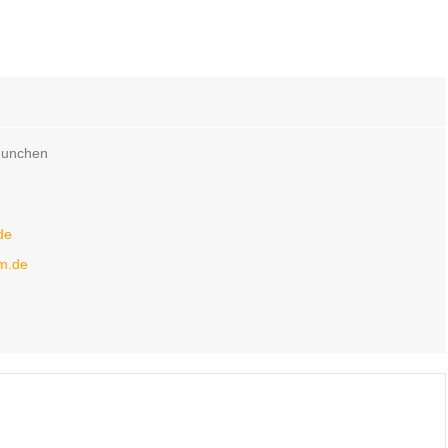
 Munchen
de
m.de