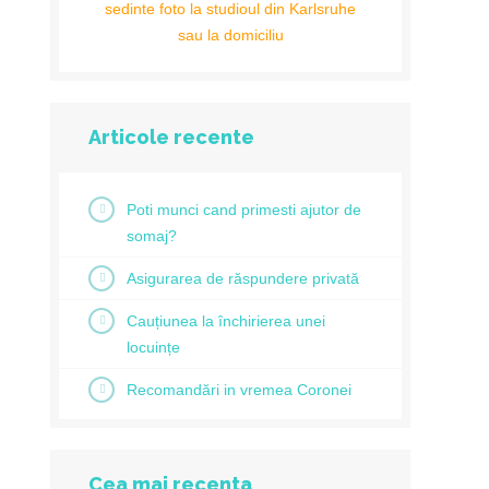
sedinte foto la studioul din Karlsruhe
sau la domiciliu
Articole recente
Poti munci cand primesti ajutor de
somaj?
Asigurarea de răspundere privată
Cauțiunea la închirierea unei
locuințe
Recomandări in vremea Coronei
Cea mai recenta