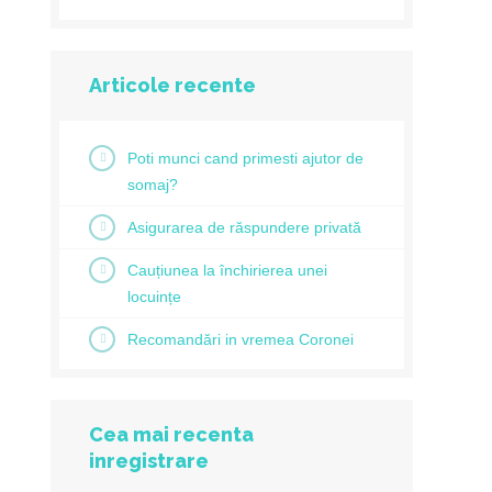
Articole recente
Poti munci cand primesti ajutor de
somaj?
Asigurarea de răspundere privată
Cauțiunea la închirierea unei
locuințe
Recomandări in vremea Coronei
Cea mai recenta
inregistrare