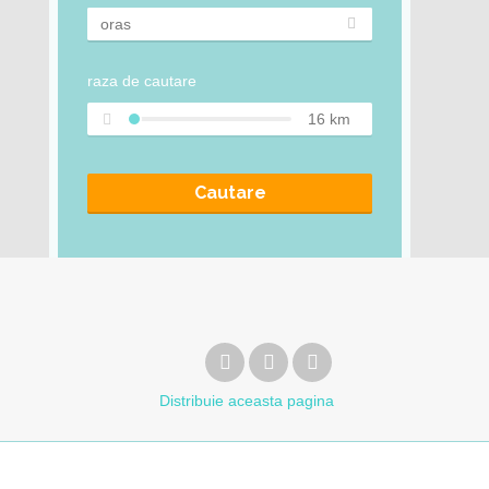
raza de cautare
16
km
Cautare
Distribuie
aceasta pagina