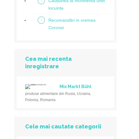
Cauțiunea la închirierea unei
locuințe
Recomandări in vremea
Coronei
Cea mai recenta
inregistrare
Mix Markt Bühl
produse alimentare din Rusia, Ucraina,
Polonia, Romania
Cele mai cautate categorii