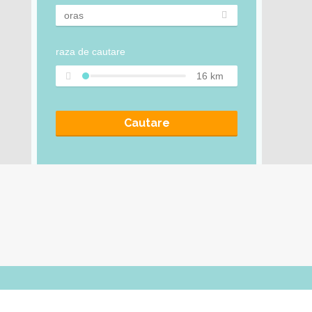
raza de cautare
16
km
Cautare