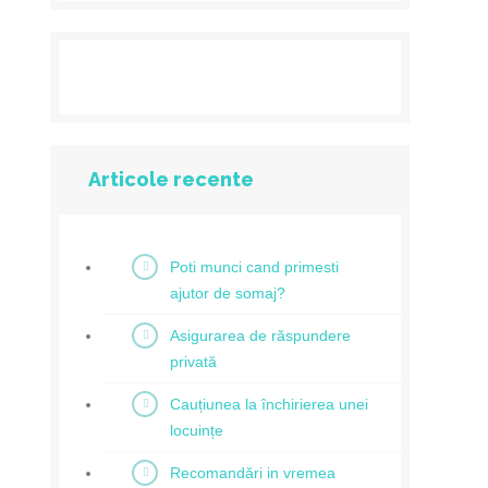
Articole recente
Poti munci cand primesti
ajutor de somaj?
Asigurarea de răspundere
privată
Cauțiunea la închirierea unei
locuințe
Recomandări in vremea