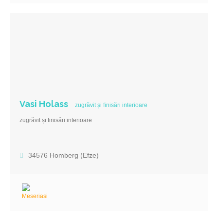
Vasi Holass
zugrăvit și finisări interioare
zugrăvit și finisări interioare
34576 Homberg (Efze)