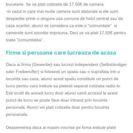
bucatarie. Se va plati cotizatia de 17,50€ de camera.
-in cazul in care mai multe camere sunt alaturate si ele sunt
despartite printr-o singura usa comuna de holul central sau de
casa scarilor, atunci se considera ca este o “comunitate” si
camerele sunt socotite impreuna. Deci se va plati 17,50€ pentru
toata “comunitatea”.
Firme si persoane care lucreaza de acasa
Daca ai firma (Gewerbe) sau lucrezi independent (Selbständiger
oder Freiberufler) si folosesti un spatiu sau o suprafata intr-o
locuinta sau casa, atunci acest spatiu constituie un punct de
lucru pentru care trebuie sa platesti separat cotizatia radio-tv.
Esti scutit de aceast lucru doar atunci cand accesul la acest
punct de lucru se poate face doar intrand prin locuinta
personala. Atunci vei plati cotizatia doar pentru locuinta
persoanala.
Deasemenea daca ai masini inscrise pe firma trebuie platit