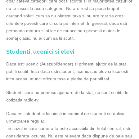
doar cateva categorii care pot fi scutite si in majoritatea cazurilor
nu te inscrii la acea categorie. Nu are rost sa pierzi timpul
cautand solutii cum sa nu platesti taxa si nu are rost sa crezi
diferitele povesti care circula pe internet. In general, daca esti
persoana matura si ai loc de munca sau primesti ajutor de
somaj clasic, nu ai cum sa fii scutit.
Studenti, ucenici si elevi
Daca esti ucenic (Auszubildender) si primesti ajutor de la stat
poti fi scutit. Insa daca esti student, ucenic sau elev si locuiesti
inca acasa, atunci oricum taxa e platita de parintii tai.
Studentii care nu primesc ajutoare de la stat, nu sunt scutiti de
cotizatia radio-tv.
Daca esti student si locuiesti in caminul de studenti se aplica
urmatoarea regula:
-in cazul in care camera ta este accesibila din holul central, este
considerata locuinta. Nu este relevant daca dispune de baie sau