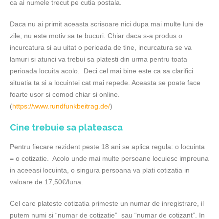
ca ai numele trecut pe cutia postala.
Daca nu ai primit aceasta scrisoare nici dupa mai multe luni de
zile, nu este motiv sa te bucuri. Chiar daca s-a produs o
incurcatura si au uitat o perioada de tine, incurcatura se va
lamuri si atunci va trebui sa platesti din urma pentru toata
perioada locuita acolo. Deci cel mai bine este ca sa clarifici
situatia ta si a locuintei cat mai repede. Aceasta se poate face
foarte usor si comod chiar si online.
(
https://www.rundfunkbeitrag.de/
)
Cine trebuie sa plateasca
Pentru fiecare rezident peste 18 ani se aplica regula: o locuinta
= o cotizatie. Acolo unde mai multe persoane locuiesc impreuna
in aceeasi locuinta, o singura persoana va plati cotizatia in
valoare de 17,50€/luna.
Cel care plateste cotizatia primeste un numar de inregistrare, il
putem numi si “numar de cotizatie” sau “numar de cotizant”. In