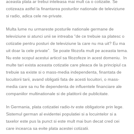
aceasta plata ar trebui inteleasa mai mult ca o cotizatie. Se
cotizeaza astfel la finantarea posturilor nationale de televiziune
si radio, adica cele ne-private.
Multa lume nu urmareste posturile nationale germane de
televiziune si atunci unii se intreaba “de ce trebuie sa platesc o
cotizatie pentru posturi de televiziune la care nu ma uit? Eu ma
uit doar la cele private”. Se poate filozofa mult pe aceasta tema.
Nu este scopul acestui articol sa filozofeze in acest domeniu. In
multe tari exista aceasta cotizatie care pleaca de la principiul ca
trebuie sa existe si o mass-media independenta, finantata de
locuitorii tarii, avand obligatii fata de acesti locuitori, o mass-
media care sa nu fie dependenta de influentele financiare ale
companiilor multinationale si de platitorii de publicitate.
In Germania, plata cotizatiei radio-tv este obligatorie prin lege.
Sistemul german al evidentei populatiei si a locuintelor si a
taxelor este pus la punct si este mult mai bun decat cred cei
care incearca sa evite plata acestei cotizatii.