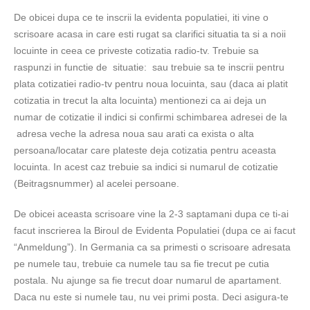
De obicei dupa ce te inscrii la evidenta populatiei, iti vine o
scrisoare acasa in care esti rugat sa clarifici situatia ta si a noii
locuinte in ceea ce priveste cotizatia radio-tv. Trebuie sa
raspunzi in functie de situatie: sau trebuie sa te inscrii pentru
plata cotizatiei radio-tv pentru noua locuinta, sau (daca ai platit
cotizatia in trecut la alta locuinta) mentionezi ca ai deja un
numar de cotizatie il indici si confirmi schimbarea adresei de la
adresa veche la adresa noua sau arati ca exista o alta
persoana/locatar care plateste deja cotizatia pentru aceasta
locuinta. In acest caz trebuie sa indici si numarul de cotizatie
(Beitragsnummer) al acelei persoane.
De obicei aceasta scrisoare vine la 2-3 saptamani dupa ce ti-ai
facut inscrierea la Biroul de Evidenta Populatiei (dupa ce ai facut
“Anmeldung”). In Germania ca sa primesti o scrisoare adresata
pe numele tau, trebuie ca numele tau sa fie trecut pe cutia
postala. Nu ajunge sa fie trecut doar numarul de apartament.
Daca nu este si numele tau, nu vei primi posta. Deci asigura-te