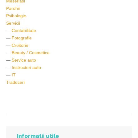
Meseriasi
Parohii
Psihologie
Servicii
—
Contabilitate
—
Fotografie
—
Croitorie
—
Beauty / Cosmetica
—
Service auto
—
Instructori auto
—
IT
Traduceri
Informatii utile